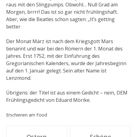
raus mit den Slingpumps. Obwohl… Null Grad am
Morgen, brrrr! Das ist so gar nicht frühlingshaft.
Aber, wie die Beatles schon sagten: „It’s getting
better.
Der Monat März ist nach dem Kriegsgott Mars
benannt und war bei den Römern der 1. Monat des
Jahres. Erst 1752, mit der Einführung des
Gregorianischen Kalenders, wurde der Jahresbeginn
auf den 1. Januar gelegt. Sein alter Name ist
Lenzmond.
Übrigens: der Titel ist aus einem Gedicht – nein, DEM
Frühlingsgedicht von Eduard Mörike.
Erschienen am
Food
Beitragsnavigation
Ostern
Schöne