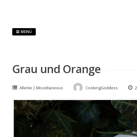
Springe
zum
Inhalt
MENÜ
Grau und Orange
Allerlei | Miscellaneous
CookingGoddess
2