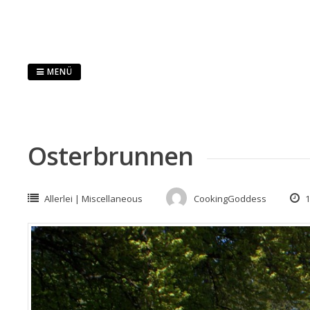
Springe
zum
Inhalt
MENÜ
Osterbrunnen
Allerlei | Miscellaneous
CookingGoddess
1