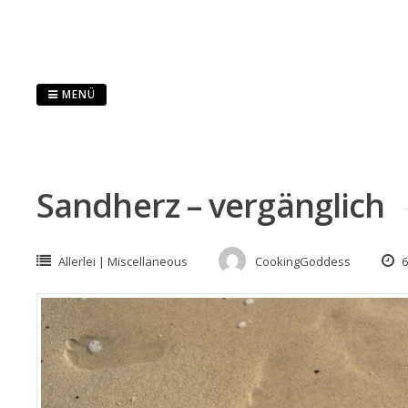
Springe
zum
Inhalt
MENÜ
Sandherz – vergänglich
Allerlei | Miscellaneous
CookingGoddess
6