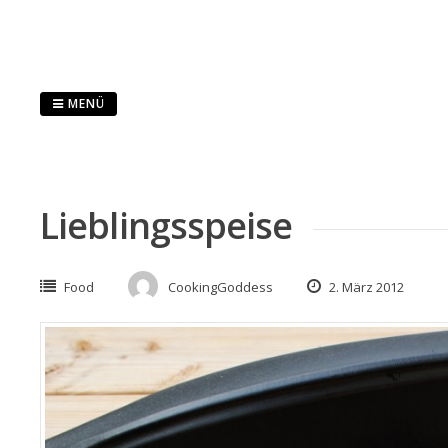
Springe
zum
Inhalt
MENÜ
Lieblingsspeise
Food
CookingGoddess
2. März 2012