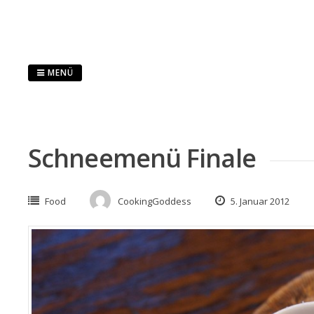
Springe
zum
Inhalt
MENÜ
Schneemenü Finale
Food
CookingGoddess
5. Januar 2012