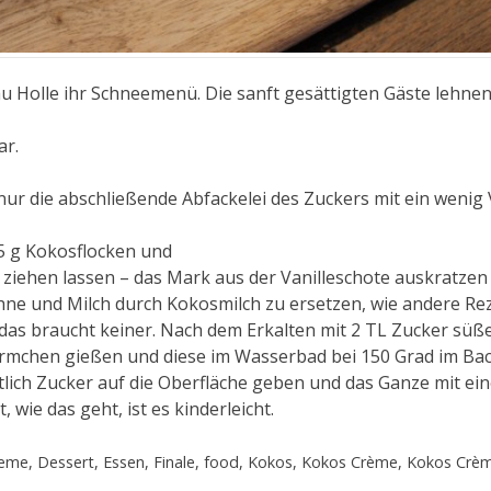
u Holle ihr Schneemenü. Die sanft gesättigten Gäste lehnen
ar.
 nur die abschließende Abfackelei des Zuckers mit ein wenig 
25 g Kokosflocken und
e ziehen lassen – das Mark aus der Vanilleschote auskratzen
hne und Milch durch Kokosmilch zu ersetzen, wie andere Re
 das braucht keiner. Nach dem Erkalten mit 2 TL Zucker süß
örmchen gießen und diese im Wasserbad bei 150 Grad im Bac
ntlich Zucker auf die Oberfläche geben und das Ganze mit ei
ie das geht, ist es kinderleicht.
reme
,
Dessert
,
Essen
,
Finale
,
food
,
Kokos
,
Kokos Crème
,
Kokos Crèm