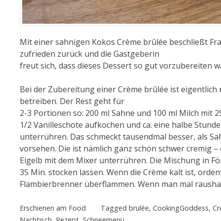
Mit einer sahnigen Kokos Crème brûlée beschließt Fra
zufrieden zurück und die Gastgeberin
freut sich, dass dieses Dessert so gut vorzubereiten w
Bei der Zubereitung einer Crème brûlée ist eigentlich
betreiben. Der Rest geht für
2-3 Portionen so: 200 ml Sahne und 100 ml Milch mit 
1/2 Vanilleschote aufkochen und ca. eine halbe Stund
unterrühren. Das schmeckt tausendmal besser, als Sa
vorsehen. Die ist nämlich ganz schön schwer cremig –
Eigelb mit dem Mixer unterrühren. Die Mischung in F
35 Min. stocken lassen. Wenn die Crème kalt ist, orde
Flambierbrenner überflammen. Wenn man mal raushat, w
Erschienen am
Food
Tagged
brulée
,
CookingGoddess
,
C
Nachtisch
,
Rezept
,
Schneemenü