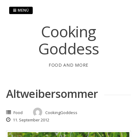
Springe
zum
MENÜ
Inhalt
Cooking
Goddess
FOOD AND MORE
Altweibersommer
Food
CookingGoddess
11. September 2012