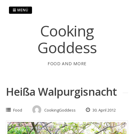
Springe
zum
MENÜ
Inhalt
Cooking
Goddess
FOOD AND MORE
Heißa Walpurgisnacht
Food
CookingGoddess
30. April 2012