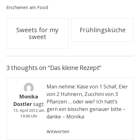
Erschienen am
Food
Beitragsnavigation
Sweets for my
Frühlingsküche
sweet
3 thoughts on “
Das kleine Rezept
”
Man nehme: Käse von 1 Schaf, Eier
von 2 Hühnern, Zucchini von 3
Monika
Pflanzen … oder wie? Ich hätt’s
Dostler
sagt:
gern ein bisschen genauer bitte –
15. April 2012 um
danke – Monika
19:06 Uhr
Antworten